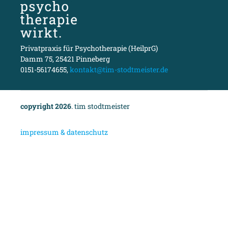
Privatpraxis für Psychotherapie (HeilprG)
Damm 75, 25421 Pinneberg
0151-56174655,
kontakt@tim-stodtmeister.de
copyright 2026
. tim stodtmeister
i
mpressum & datenschutz