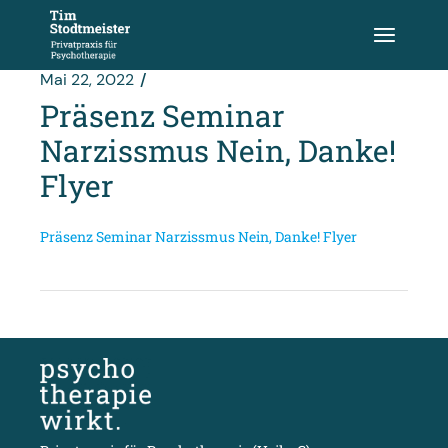
Zum
Inhalt
springen
Mai 22, 2022
Präsenz Seminar
Narzissmus Nein, Danke!
Flyer
Präsenz Seminar Narzissmus Nein, Danke! Flyer