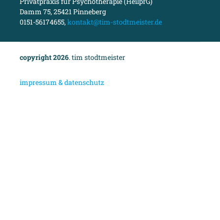
Privatpraxis für Psychotherapie (HeilprG)
Damm 75, 25421 Pinneberg
0151-56174655,
kontakt@tim-stodtmeister.de
copyright 2026
. tim stodtmeister
i
mpressum & datenschutz