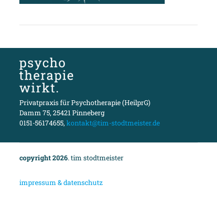
Privatpraxis für Psychotherapie (HeilprG)
Damm 75, 25421 Pinneberg
0151-56174655,
kontakt@tim-stodtmeister.de
copyright 2026
. tim stodtmeister
i
mpressum & datenschutz