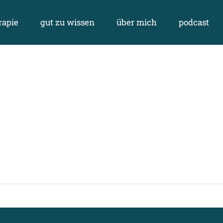
rapie
gut zu wissen
über mich
podcast