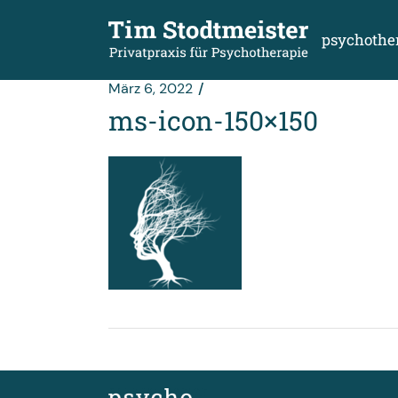
Zum
Inhalt
springen
psychothe
März 6, 2022
ms-icon-150×150