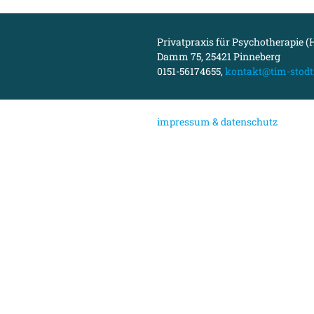
Privatpraxis für Psychotherapie (H
Damm 75, 25421 Pinneberg
0151-56174655,
kontakt@tim-stodt
i
mpressum & datenschutz