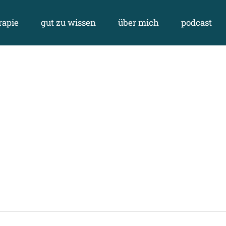
rapie
gut zu wissen
über mich
podcast