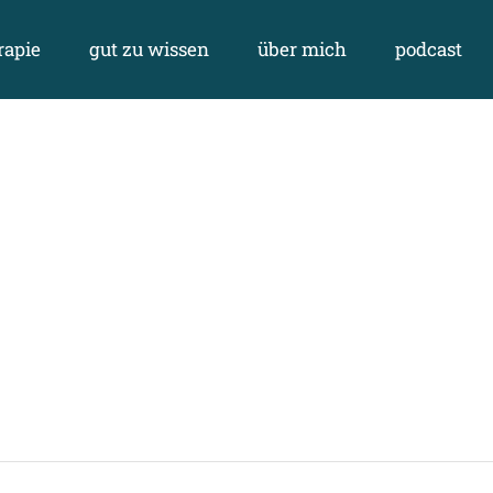
rapie
gut zu wissen
über mich
podcast