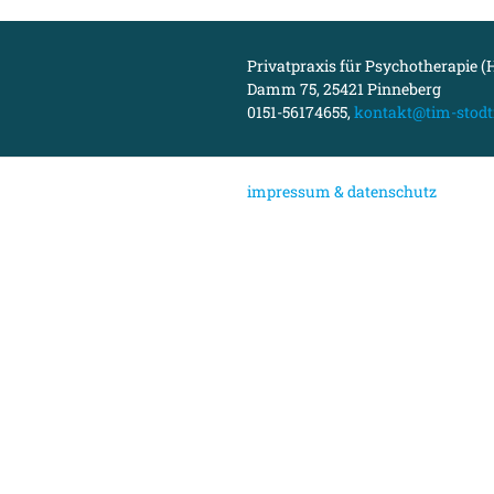
Privatpraxis für Psychotherapie (H
Damm 75, 25421 Pinneberg
0151-56174655,
kontakt@tim-stodt
i
mpressum & datenschutz