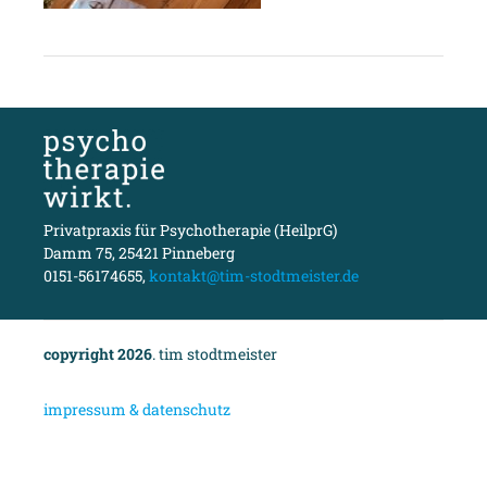
Privatpraxis für Psychotherapie (HeilprG)
Damm 75, 25421 Pinneberg
0151-56174655,
kontakt@tim-stodtmeister.de
copyright 2026
. tim stodtmeister
i
mpressum & datenschutz