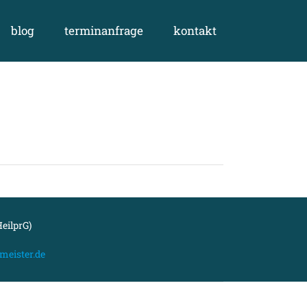
blog
terminanfrage
kontakt
eilprG)
meister.de