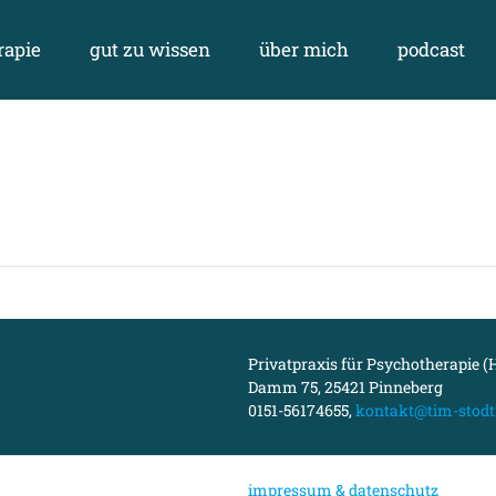
rapie
gut zu wissen
über mich
podcast
Privatpraxis für Psychotherapie (H
Damm 75, 25421 Pinneberg
0151-56174655,
kontakt@tim-stodt
i
mpressum & datenschutz