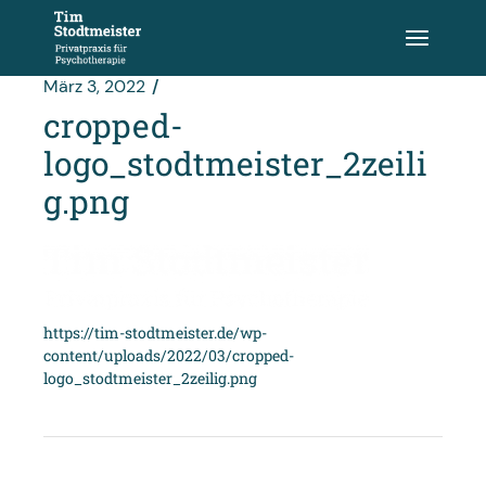
Zum
Inhalt
springen
März 3, 2022
cropped-
logo_stodtmeister_2zeili
g.png
https://tim-stodtmeister.de/wp-
content/uploads/2022/03/cropped-
logo_stodtmeister_2zeilig.png