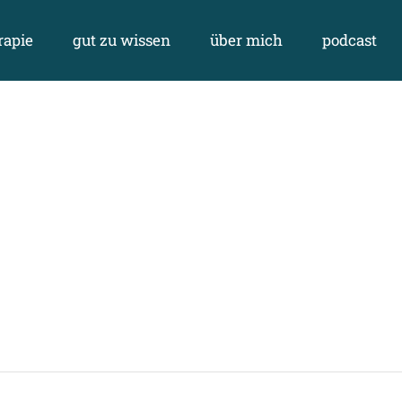
rapie
gut zu wissen
über mich
podcast