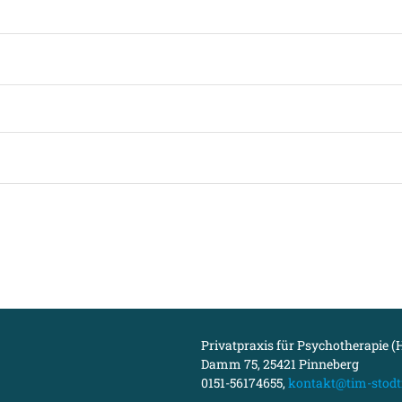
Privatpraxis für Psychotherapie (H
Damm 75, 25421 Pinneberg
0151-56174655,
kontakt@tim-stodt