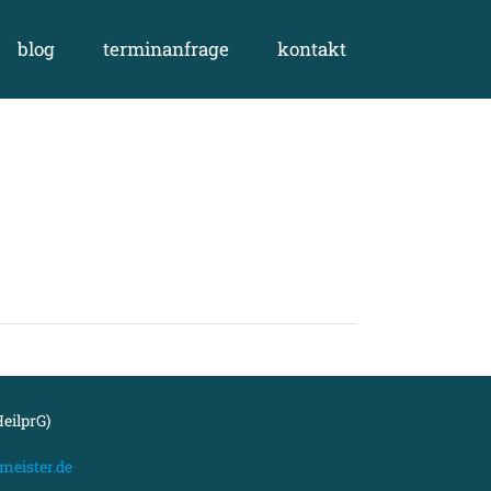
blog
terminanfrage
kontakt
eilprG)
meister.de