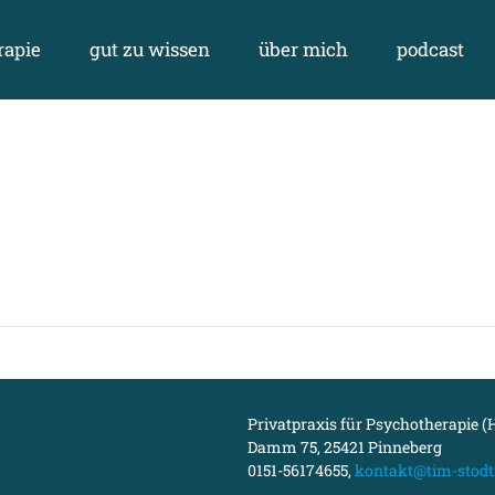
rapie
gut zu wissen
über mich
podcast
Privatpraxis für Psychotherapie (H
Damm 75, 25421 Pinneberg
0151-56174655,
kontakt@tim-stodt