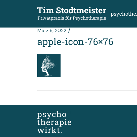
Zum
Inhalt
springen
psychothe
März 6, 2022
apple-icon-76×76