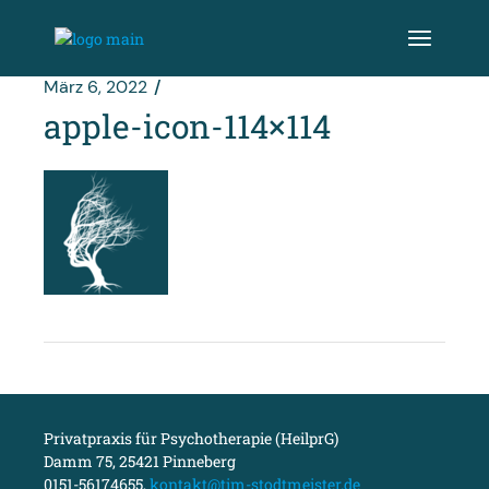
Zum
Inhalt
springen
März 6, 2022
apple-icon-114×114
Privatpraxis für Psychotherapie (HeilprG)
Damm 75, 25421 Pinneberg
0151-56174655,
kontakt@tim-stodtmeister.de